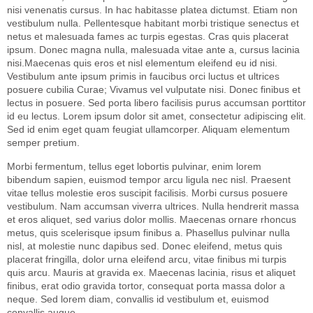
nisi venenatis cursus. In hac habitasse platea dictumst. Etiam non
vestibulum nulla. Pellentesque habitant morbi tristique senectus et
netus et malesuada fames ac turpis egestas. Cras quis placerat
ipsum. Donec magna nulla, malesuada vitae ante a, cursus lacinia
nisi.Maecenas quis eros et nisl elementum eleifend eu id nisi.
Vestibulum ante ipsum primis in faucibus orci luctus et ultrices
posuere cubilia Curae; Vivamus vel vulputate nisi. Donec finibus et
lectus in posuere. Sed porta libero facilisis purus accumsan porttitor
id eu lectus. Lorem ipsum dolor sit amet, consectetur adipiscing elit.
Sed id enim eget quam feugiat ullamcorper. Aliquam elementum
semper pretium.
Morbi fermentum, tellus eget lobortis pulvinar, enim lorem
bibendum sapien, euismod tempor arcu ligula nec nisl. Praesent
vitae tellus molestie eros suscipit facilisis. Morbi cursus posuere
vestibulum. Nam accumsan viverra ultrices. Nulla hendrerit massa
et eros aliquet, sed varius dolor mollis. Maecenas ornare rhoncus
metus, quis scelerisque ipsum finibus a. Phasellus pulvinar nulla
nisl, at molestie nunc dapibus sed. Donec eleifend, metus quis
placerat fringilla, dolor urna eleifend arcu, vitae finibus mi turpis
quis arcu. Mauris at gravida ex. Maecenas lacinia, risus et aliquet
finibus, erat odio gravida tortor, consequat porta massa dolor a
neque. Sed lorem diam, convallis id vestibulum et, euismod
convallis augue.