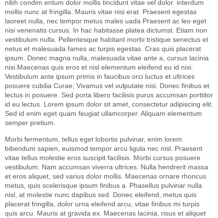
nibh condim entum dolor mollis tincidunt vitae vel dolor. interdum
mollis nunc at fringilla. Mauris vitae nisi erat. Praesent egestas
laoreet nulla, nec tempor metus males uada Praesent ac leo eget
nisi venenatis cursus. In hac habitasse platea dictumst. Etiam non
vestibulum nulla. Pellentesque habitant morbi tristique senectus et
netus et malesuada fames ac turpis egestas. Cras quis placerat
ipsum. Donec magna nulla, malesuada vitae ante a, cursus lacinia
nisi.Maecenas quis eros et nisl elementum eleifend eu id nisi.
Vestibulum ante ipsum primis in faucibus orci luctus et ultrices
posuere cubilia Curae; Vivamus vel vulputate nisi. Donec finibus et
lectus in posuere. Sed porta libero facilisis purus accumsan porttitor
id eu lectus. Lorem ipsum dolor sit amet, consectetur adipiscing elit.
Sed id enim eget quam feugiat ullamcorper. Aliquam elementum
semper pretium.
Morbi fermentum, tellus eget lobortis pulvinar, enim lorem
bibendum sapien, euismod tempor arcu ligula nec nisl. Praesent
vitae tellus molestie eros suscipit facilisis. Morbi cursus posuere
vestibulum. Nam accumsan viverra ultrices. Nulla hendrerit massa
et eros aliquet, sed varius dolor mollis. Maecenas ornare rhoncus
metus, quis scelerisque ipsum finibus a. Phasellus pulvinar nulla
nisl, at molestie nunc dapibus sed. Donec eleifend, metus quis
placerat fringilla, dolor urna eleifend arcu, vitae finibus mi turpis
quis arcu. Mauris at gravida ex. Maecenas lacinia, risus et aliquet